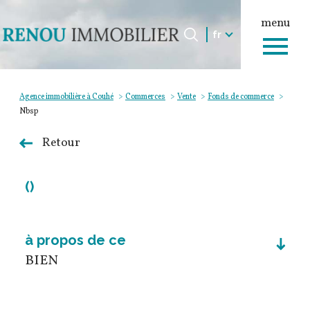
menu
Langue
Langue
fr
0
Accueil
fr
Agence immobilière à Couhé
Commerces
Vente
Fonds de commerce
Nbsp
Retour
()
à propos de ce
BIEN