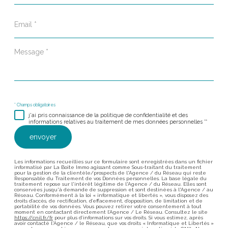
Email
*
Message
*
* Champs obligatoires
j'ai pris connaissance de la politique de confidentialité et des
informations relatives au traitement de mes données personnelles **
envoyer
Les informations recueillies sur ce formulaire sont enregistrées dans un fichier
informatisé par La Boite Immo agissant comme Sous-traitant du traitement
pour la gestion de la clientèle/prospects de l'Agence / du Réseau qui reste
Responsable du Traitement de vos Données personnelles. La base légale du
traitement repose sur l'intérêt légitime de l'Agence / du Réseau. Elles sont
conservées jusqu'à demande de suppression et sont destinées à l'Agence / au
Réseau. Conformément à la loi « informatique et libertés », vous disposez des
droits d’accès, de rectification, d’effacement, d’opposition, de limitation et de
portabilité de vos données. Vous pouvez retirer votre consentement à tout
moment en contactant directement l’Agence / Le Réseau. Consultez le site
https://cnil.fr/fr
pour plus d’informations sur vos droits. Si vous estimez, après
avoir contacté l'Agence / le Réseau, que vos droits « Informatique et Libertés »