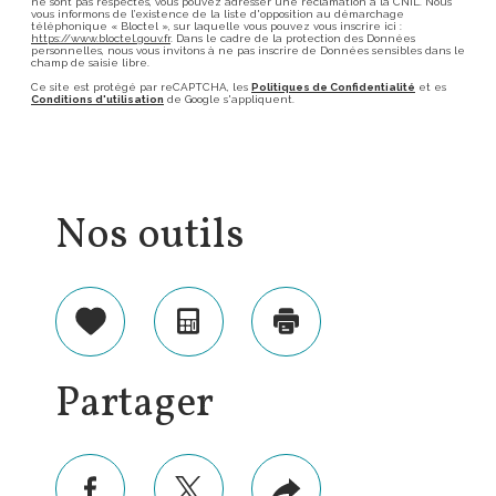
ne sont pas respectés, vous pouvez adresser une réclamation à la CNIL. Nous
vous informons de l’existence de la liste d'opposition au démarchage
téléphonique « Bloctel », sur laquelle vous pouvez vous inscrire ici :
https://www.bloctel.gouv.fr
. Dans le cadre de la protection des Données
personnelles, nous vous invitons à ne pas inscrire de Données sensibles dans le
champ de saisie libre.
Ce site est protégé par reCAPTCHA, les
Politiques de Confidentialité
et es
Conditions d'utilisation
de Google s'appliquent.
Nos outils
Sélectionner
Calculatrice
Imprimer
Partager