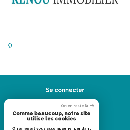
()
-
Se connecter
espace propriétaire
On en reste là
Comme beaucoup, notre site
utilise les cookies
On aimerait vous accompagner pendant