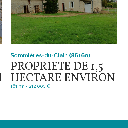
Sommières-du-Clain (86160)
PROPRIETE DE 1,5
N
HECTARE ENVIRON
161 m² -
212 000 €