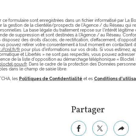
ur ce formulaire sont enregistrées dans un fichier informatisé par La
our la gestion de la clientèle/prospects de l'Agence / du Réseau qui 
onnelles. La base légale du traitement repose sur l'intérêt légitime
de de suppression et sont destinées à l'Agence / au Réseau. Confor
s disposez des droits d’accès, de rectification, d’effacement, d’opposit
ous pouvez retirer votre consentement à tout moment en contactant d
://cnil.fr/fr
pour plus d’informations sur vos droits. Si vous estimez, a
formatique et Libertés » ne sont pas respectés, vous pouvez adresser 
tence de la liste d'opposition au démarchage téléphonique « Bloctel 
loctel.gouv.fr
. Dans le cadre de la protection des Données personnel
les dans le champ de saisie libre.
PTCHA, les
Politiques de Confidentialité
et es
Conditions d'utilis
Partager
ce
rimer
facebook
twitter
Plus