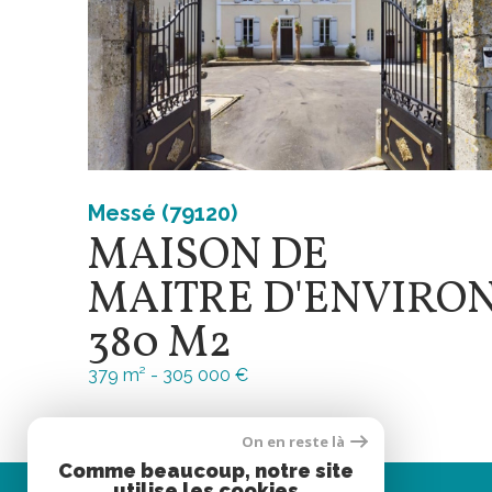
Messé (79120)
MAISON DE
MAITRE D'ENVIRO
380 M2
379 m² -
305 000 €
On en reste là
Comme beaucoup, notre site
utilise les cookies