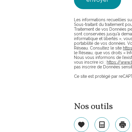
Les informations recueillies s
Sous-traitant du traitement p
Traitement de vos Données pers
sont conservées jusqu'à deman
informatique et libertés », vou
portabilité de vos données. V
Réseau. Consultez le site
https
le Réseau, que vos droits « In
Nous vous informons de l’exis
vous inscrire ici :
https://www.b
pas inscrire de Données sensib
Ce site est protégé par reCA
Nos outils
Sélectionner
Calculatri
Imp