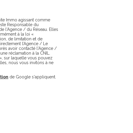
 Boite Immo agissant comme
reste Responsable du
 de l'Agence / du Réseau. Elles
mément à la loi «
ion, de limitation et de
irectement l’Agence / Le
près avoir contacté l'Agence /
une réclamation à la CNIL.
», sur laquelle vous pouvez
les, nous vous invitons à ne
ation
de Google s'appliquent.