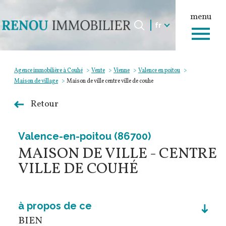
menu
Langue
Langue
fr
0
Accueil
fr
Agence immobilière à Couhé
Vente
Vienne
Valence en poitou
Maison de village
Maison de ville centre ville de couhe
Retour
Valence-en-poitou (86700)
MAISON DE VILLE - CENTRE
VILLE DE COUHÉ
à propos de ce
BIEN