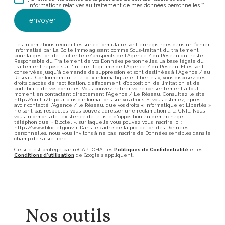
informations relatives au traitement de mes données personnelles **
envoyer
Les informations recueillies sur ce formulaire sont enregistrées dans un fichier
informatisé par La Boite Immo agissant comme Sous-traitant du traitement
pour la gestion de la clientèle/prospects de l'Agence / du Réseau qui reste
Responsable du Traitement de vos Données personnelles. La base légale du
traitement repose sur l'intérêt légitime de l'Agence / du Réseau. Elles sont
conservées jusqu'à demande de suppression et sont destinées à l'Agence / au
Réseau. Conformément à la loi « informatique et libertés », vous disposez des
droits d’accès, de rectification, d’effacement, d’opposition, de limitation et de
portabilité de vos données. Vous pouvez retirer votre consentement à tout
moment en contactant directement l’Agence / Le Réseau. Consultez le site
https://cnil.fr/fr
pour plus d’informations sur vos droits. Si vous estimez, après
avoir contacté l'Agence / le Réseau, que vos droits « Informatique et Libertés »
ne sont pas respectés, vous pouvez adresser une réclamation à la CNIL. Nous
vous informons de l’existence de la liste d'opposition au démarchage
téléphonique « Bloctel », sur laquelle vous pouvez vous inscrire ici :
https://www.bloctel.gouv.fr
. Dans le cadre de la protection des Données
personnelles, nous vous invitons à ne pas inscrire de Données sensibles dans le
champ de saisie libre.
Ce site est protégé par reCAPTCHA, les
Politiques de Confidentialité
et es
Conditions d'utilisation
de Google s'appliquent.
Nos outils