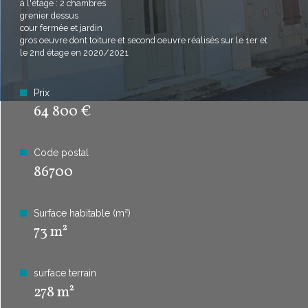
à l'étage : 2 chambres
grenier dessus
cour fermée et jardin
Plus d'informations sur
gros oeuvre dont toiture et second oeuvre réalisés sur le 1er et
LE QUARTIER
le 2nd étage en 2020/2021
Prix
64 800 €
Bilan
ÉNERGÉTIQUE
Code postal
86700
Surface habitable (m²)
73 m²
surface terrain
278 m²