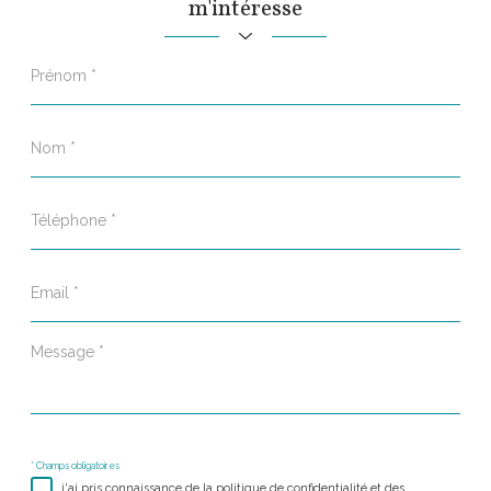
m'intéresse
Prénom
*
Nom
*
Téléphone
*
Email
*
Message
*
* Champs obligatoires
j'ai pris connaissance de la politique de confidentialité et des